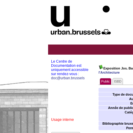
Le Centre de
Documentation est
Exposition Jos. Ba
uniquement accessible
l'Architecture
sur rendez-vous :
doc@urban.brussels
Public
ISBD
Type de doc
Au
E
Année de public
Catég
Usage interne
Bibliographie bruxel
Perm