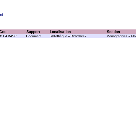
nt
Cote
Support
Localisation
Section
311.4 BASC
Document
Bibliothèque = Bibliotheek
Monographies = Mo