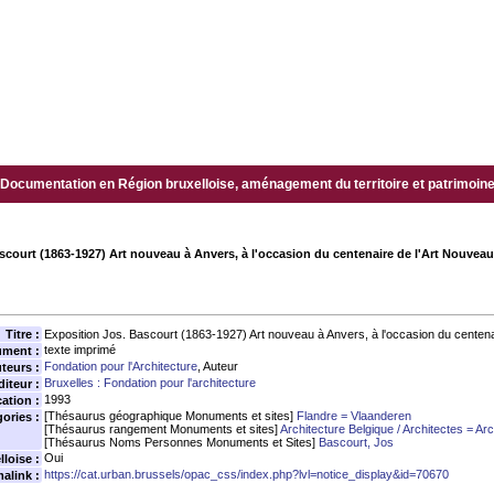
Documentation en Région bruxelloise, aménagement du territoire et patrimoine.
scourt (1863-1927) Art nouveau à Anvers, à l'occasion du centenaire de l'Art Nouv
Titre :
Exposition Jos. Bascourt (1863-1927) Art nouveau à Anvers, à l'occasion du cente
texte imprimé
ument :
Fondation pour l'Architecture
, Auteur
teurs :
Bruxelles : Fondation pour l'architecture
diteur :
1993
ation :
[Thésaurus géographique Monuments et sites]
Flandre = Vlaanderen
ories :
[Thésaurus rangement Monuments et sites]
Architecture Belgique / Architectes = Arc
[Thésaurus Noms Personnes Monuments et Sites]
Bascourt, Jos
Oui
loise :
https://cat.urban.brussels/opac_css/index.php?lvl=notice_display&id=70670
alink :