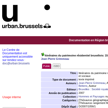
Documentation en Région bru
Le Centre de
Documentation est
Itinéraires du patrimoine résidentiel bruxellois: 
uniquement accessible
Jean-Pierre Grimmeau
sur rendez-vous :
doc@urban.brussels
Public
ISBD
Titre :
Itinéraires du patrimoine
et sociaux
texte imprimé
Type de document :
Jean-Pierre Grimmeau
, 
Auteurs :
Bettens
, Auteur
Bruxelles : Société roya
Editeur :
2007
Année de publication :
Hommes et Paysages
nu
Collection :
Usage interne
[Thésaurus géographiqu
Catégories :
[Thésaurus rangement M
D/2007/1056/1
Dépôt légal :