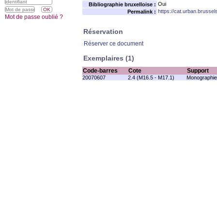
Oui
Bibliographie bruxelloise :
https://cat.urban.brusse
Permalink :
Mot de passe oublié ?
Réservation
Réserver ce document
Exemplaires (1)
Code-barres
Cote
Support
20070607
2.4 (M16.5 - M17.1)
Monographie