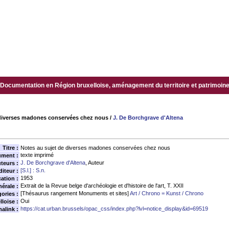
Documentation en Région bruxelloise, aménagement du territoire et patrimoine.
 diverses madones conservées chez nous
/
J. De Borchgrave d'Altena
Titre :
Notes au sujet de diverses madones conservées chez nous
texte imprimé
ument :
J. De Borchgrave d'Altena
, Auteur
teurs :
[S.l.] : S.n.
diteur :
1953
ation :
Extrait de la Revue belge d'archéologie et d'histoire de l'art, T. XXII
érale :
[Thésaurus rangement Monuments et sites]
Art / Chrono = Kunst / Chrono
ories :
Oui
loise :
https://cat.urban.brussels/opac_css/index.php?lvl=notice_display&id=69519
alink :