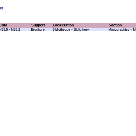
nt
Cote
Support
Localisation
Section
M35.5 - M36.2
Brochure
Bibliothèque = Bibliotheek
Monographies = M