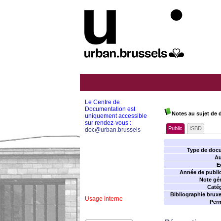
Le Centre de
Documentation est
Notes au sujet de
uniquement accessible
sur rendez-vous :
Public
ISBD
doc@urban.brussels
Type de doc
Au
E
Année de public
Note gén
Catég
Bibliographie bruxel
Usage interne
Perm