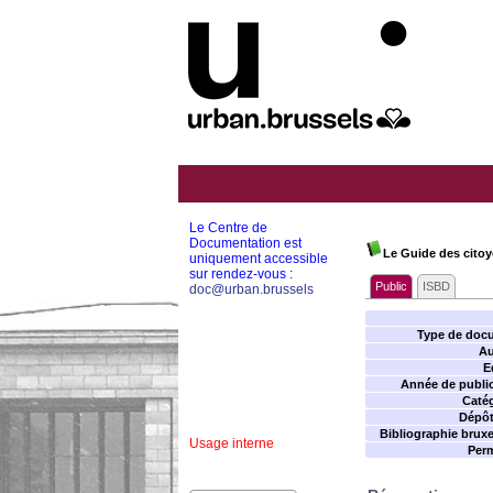
Le Centre de
Documentation est
Le Guide des citoy
uniquement accessible
sur rendez-vous :
Public
ISBD
doc@urban.brussels
Type de doc
Au
E
Année de public
Catég
Dépôt 
Bibliographie bruxel
Usage interne
Perm