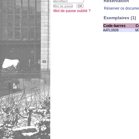
Réservation
Réserver ce docume
Mot de passe oublié ?
Exemplaires (1)
Code-barres
C
AATL0509
M