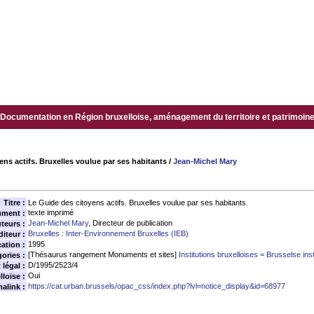
Documentation en Région bruxelloise, aménagement du territoire et patrimoine.
ens actifs. Bruxelles voulue par ses habitants
/
Jean-Michel Mary
Titre :
Le Guide des citoyens actifs. Bruxelles voulue par ses habitants
texte imprimé
ument :
Jean-Michel Mary
, Directeur de publication
teurs :
Bruxelles : Inter-Environnement Bruxelles (IEB)
diteur :
1995
ation :
[Thésaurus rangement Monuments et sites]
Institutions bruxelloises = Brusselse ins
ories :
D/1995/2523/4
légal :
Oui
loise :
https://cat.urban.brussels/opac_css/index.php?lvl=notice_display&id=68977
alink :