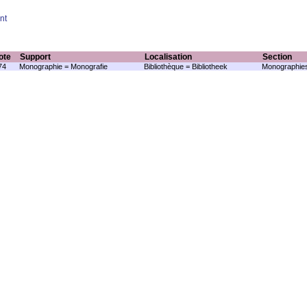
nt
ote
Support
Localisation
Section
74
Monographie = Monografie
Bibliothèque = Bibliotheek
Monographies