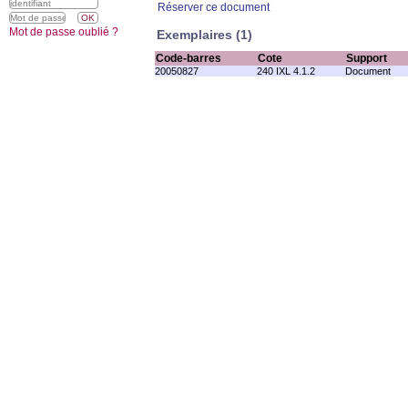
Réserver ce document
Mot de passe oublié ?
Exemplaires (1)
Code-barres
Cote
Support
20050827
240 IXL 4.1.2
Document