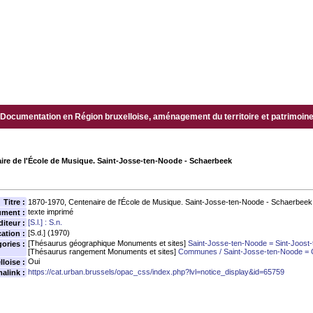
Documentation en Région bruxelloise, aménagement du territoire et patrimoine.
ire de l'École de Musique. Saint-Josse-ten-Noode - Schaerbeek
Titre :
1870-1970, Centenaire de l'École de Musique. Saint-Josse-ten-Noode - Schaerbeek
texte imprimé
ument :
[S.l.] : S.n.
diteur :
[S.d.] (1970)
ation :
[Thésaurus géographique Monuments et sites]
Saint-Josse-ten-Noode = Sint-Joost
ories :
[Thésaurus rangement Monuments et sites]
Communes / Saint-Josse-ten-Noode = 
Oui
loise :
https://cat.urban.brussels/opac_css/index.php?lvl=notice_display&id=65759
alink :