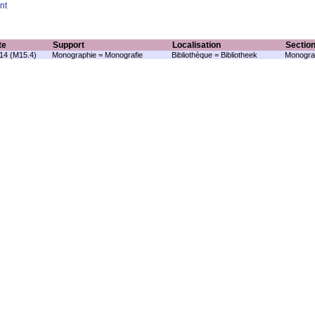
nt
te
Support
Localisation
Sectio
.14 (M15.4)
Monographie = Monografie
Bibliothèque = Bibliotheek
Monogra