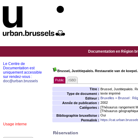
Documentation en Région bru
Le Centre de
Documentation est
Brussel, Justitiepaleis. Restauratie van de koepel
uniquement accessible
sur rendez-vous :
Public
ISBD
doc@urban.brussels
Titre :
Brussel, Justitiepaleis.
texte imprimé
Type de document :
Bruxelles = Brussel : R
Editeur :
2002
Année de publication :
[Thésaurus rangement M
Catégories :
[Thésaurus géographiqu
Oui
Bibliographie bruxelloise :
https://cat.urban.brusse
Permalink :
Usage interne
Réservation