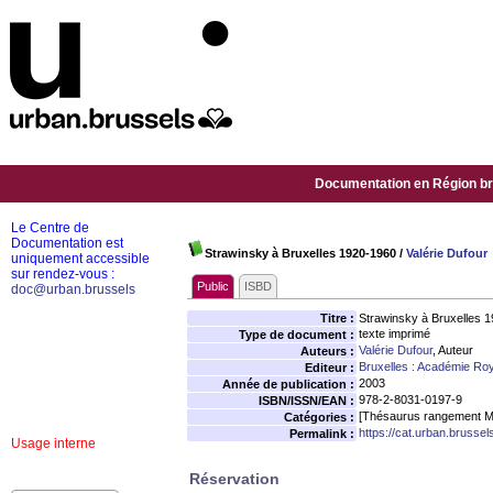
Documentation en Région bru
Le Centre de
Documentation est
Strawinsky à Bruxelles 1920-1960
/
Valérie Dufour
uniquement accessible
sur rendez-vous :
Public
ISBD
doc@urban.brussels
Titre :
Strawinsky à Bruxelles 
texte imprimé
Type de document :
Valérie Dufour
, Auteur
Auteurs :
Bruxelles : Académie Roy
Editeur :
2003
Année de publication :
978-2-8031-0197-9
ISBN/ISSN/EAN :
[Thésaurus rangement M
Catégories :
https://cat.urban.brusse
Permalink :
Usage interne
Réservation