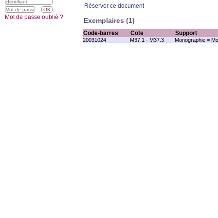
Réserver ce document
Mot de passe oublié ?
Exemplaires (1)
Code-barres
Cote
Support
20031024
M37.1 - M37.3
Monographie = Mo