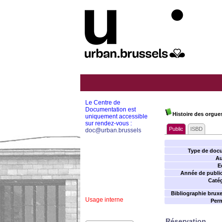
Le Centre de
Documentation est
Histoire des orgue
uniquement accessible
sur rendez-vous :
Public
ISBD
doc@urban.brussels
Type de doc
Au
E
Année de public
Catég
Bibliographie bruxel
Usage interne
Perm
Réservation