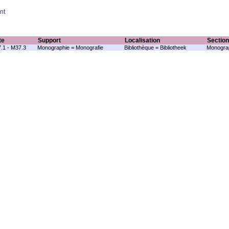
nt
te
Support
Localisation
Section
.1 - M37.3
Monographie = Monografie
Bibliothèque = Bibliotheek
Monograp