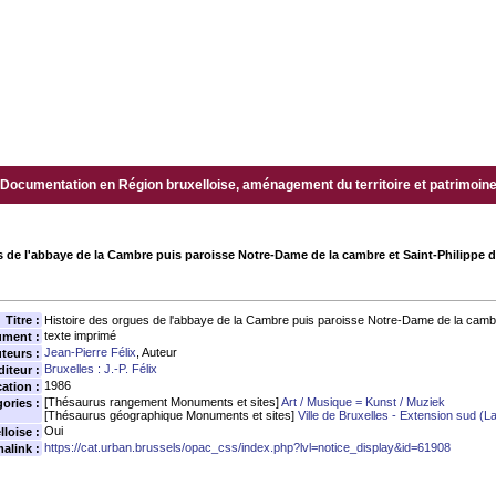
Documentation en Région bruxelloise, aménagement du territoire et patrimoine.
s de l'abbaye de la Cambre puis paroisse Notre-Dame de la cambre et Saint-Philippe de
Titre :
Histoire des orgues de l'abbaye de la Cambre puis paroisse Notre-Dame de la cambre 
texte imprimé
ument :
Jean-Pierre Félix
, Auteur
teurs :
Bruxelles : J.-P. Félix
diteur :
1986
ation :
[Thésaurus rangement Monuments et sites]
Art / Musique = Kunst / Muziek
ories :
[Thésaurus géographique Monuments et sites]
Ville de Bruxelles - Extension sud (
Oui
loise :
https://cat.urban.brussels/opac_css/index.php?lvl=notice_display&id=61908
alink :