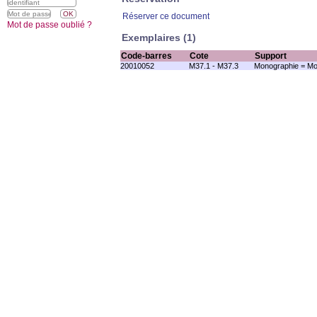
Réserver ce document
Mot de passe oublié ?
Exemplaires (1)
Code-barres
Cote
Support
20010052
M37.1 - M37.3
Monographie = Mo