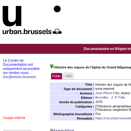
Documentation en Région bru
Le Centre de
Documentation est
Histoire des orgues de l'église du Grand Béguina
uniquement accessible
sur rendez-vous :
Public
ISBD
doc@urban.brussels
Titre :
Histoire des orgues de l
texte imprimé
Type de document :
Jean-Pierre Félix
, Auteur
Auteurs :
Bruxelles : J.-P. Félix
Editeur :
1976
Année de publication :
[Thésaurus géographiqu
Catégories :
[Thésaurus rangement M
Oui
Bibliographie bruxelloise :
Usage interne
https://cat.urban.brusse
Permalink :
Réservation