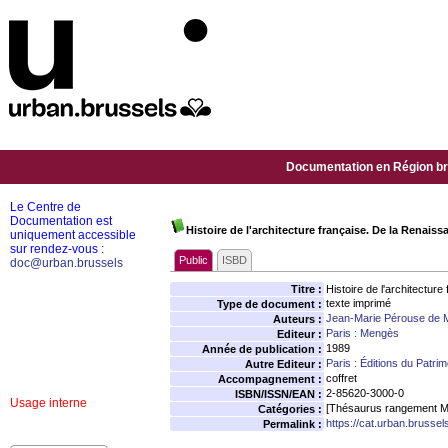
Documentation en Région bru
Le Centre de
Documentation est
Histoire de l'architecture française. De la Renaiss
uniquement accessible
sur rendez-vous :
Public
ISBD
doc@urban.brussels
Titre :
Histoire de l'architectur
texte imprimé
Type de document :
Jean-Marie Pérouse de 
Auteurs :
Paris : Mengès
Editeur :
1989
Année de publication :
Paris : Éditions du Patri
Autre Editeur :
coffret
Accompagnement :
2-85620-3000-0
ISBN/ISSN/EAN :
Usage interne
[Thésaurus rangement M
Catégories :
https://cat.urban.brusse
Permalink :