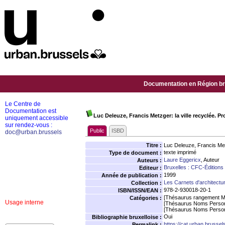
Documentation en Région bru
Le Centre de
Documentation est
Luc Deleuze, Francis Metzger: la ville recyclée. Pr
uniquement accessible
sur rendez-vous :
Public
ISBD
doc@urban.brussels
Titre :
Luc Deleuze, Francis Metz
texte imprimé
Type de document :
Laure Eggericx
, Auteur
Auteurs :
Bruxelles : CFC-Éditions
Editeur :
1999
Année de publication :
Les Carnets d'architect
Collection :
978-2-930018-20-1
ISBN/ISSN/EAN :
[Thésaurus rangement M
Catégories :
Usage interne
[Thésaurus Noms Person
[Thésaurus Noms Person
Oui
Bibliographie bruxelloise :
https://cat.urban.brusse
Permalink :