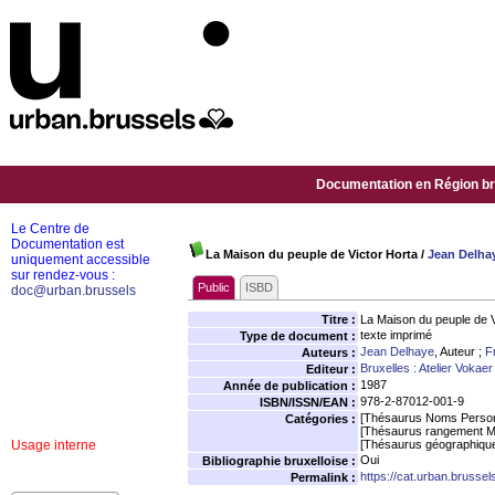
Documentation en Région bru
Le Centre de
Documentation est
La Maison du peuple de Victor Horta
/
Jean Delha
uniquement accessible
sur rendez-vous :
Public
ISBD
doc@urban.brussels
Titre :
La Maison du peuple de V
texte imprimé
Type de document :
Jean Delhaye
, Auteur ;
F
Auteurs :
Bruxelles : Atelier Vokaer
Editeur :
1987
Année de publication :
978-2-87012-001-9
ISBN/ISSN/EAN :
[Thésaurus Noms Person
Catégories :
[Thésaurus rangement M
Usage interne
[Thésaurus géographiqu
Oui
Bibliographie bruxelloise :
https://cat.urban.brusse
Permalink :