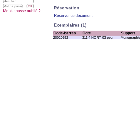
Réservation
Mot de passe oublié ?
Réserver ce document
Exemplaires (1)
Code-barres
Cote
Support
20020952
311.4 HORT 03 peu
Monographie