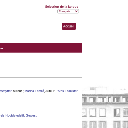
Sélection de la langue
Accueil
..
esmytter
, Auteur ;
Marina Festré
, Auteur ;
Yves Thimister
,
sels Hoofdstedelijk Gewest