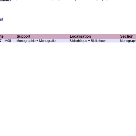
nt
te
Support
Localisation
Section
7 - M08
Monographie = Monografie
Bibliothèque = Bibliotheek
Monograph