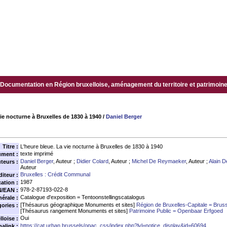
Documentation en Région bruxelloise, aménagement du territoire et patrimoine.
ie nocturne à Bruxelles de 1830 à 1940
/
Daniel Berger
Titre :
L'heure bleue. La vie nocturne à Bruxelles de 1830 à 1940
texte imprimé
ument :
Daniel Berger
, Auteur ;
Didier Colard
, Auteur ;
Michel De Reymaeker
, Auteur ;
Alain D
teurs :
Auteur
Bruxelles : Crédit Communal
diteur :
1987
ation :
978-2-87193-022-8
N/EAN :
Catalogue d'exposition = Tentoonstellingscatalogus
érale :
[Thésaurus géographique Monuments et sites]
Région de Bruxelles-Capitale = Brus
ories :
[Thésaurus rangement Monuments et sites]
Patrimoine Public = Openbaar Erfgoed
Oui
loise :
https://cat.urban.brussels/opac_css/index.php?lvl=notice_display&id=60694
alink :