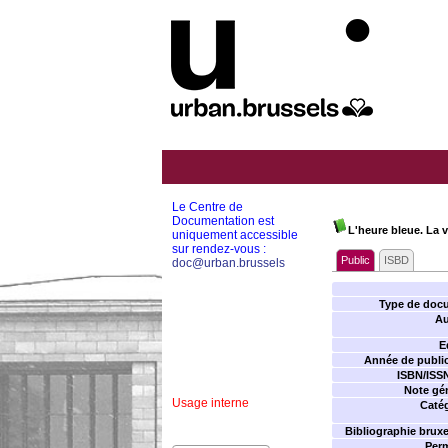
Le Centre de
Documentation est
L'heure bleue. La v
uniquement accessible
sur rendez-vous :
Public
ISBD
doc@urban.brussels
Type de doc
Au
E
Année de public
ISBN/ISS
Note gén
Usage interne
Catég
Bibliographie bruxel
Perm