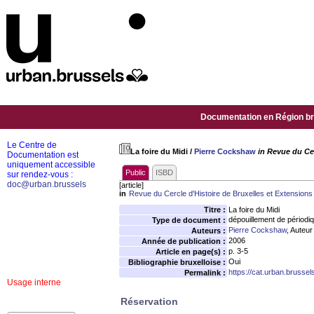
Documentation en Région bru
Le Centre de
La foire du Midi
/
Pierre Cockshaw
in Revue du Cer
Documentation est
uniquement accessible
Public
ISBD
sur rendez-vous :
doc@urban.brussels
[article]
in
Revue du Cercle d'Histoire de Bruxelles et Extensions
Titre :
La foire du Midi
dépouillement de périodi
Type de document :
Pierre Cockshaw
, Auteur
Auteurs :
2006
Année de publication :
p. 3-5
Article en page(s) :
Oui
Bibliographie bruxelloise :
https://cat.urban.brusse
Permalink :
Usage interne
Réservation