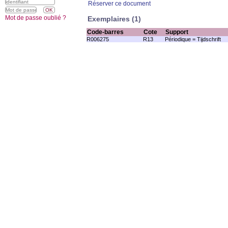
Réserver ce document
Mot de passe oublié ?
Exemplaires (1)
Code-barres
Cote
Support
R006275
R13
Périodique = Tijdschrift