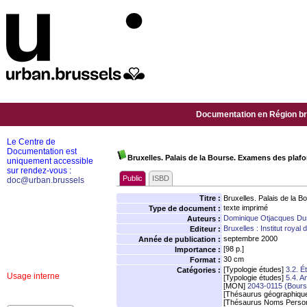
Documentation en Région bru
Le Centre de
Documentation est
Bruxelles. Palais de la Bourse. Examens des plafo
uniquement accessible
sur rendez-vous :
Public
ISBD
doc@urban.brussels
Titre :
Bruxelles. Palais de la 
texte imprimé
Type de document :
Dominique Otjacques Du
Auteurs :
Bruxelles : Institut royal
Editeur :
septembre 2000
Année de publication :
[98 p.]
Importance :
30 cm
Format :
[Typologie études]
3.2. É
Catégories :
Usage interne
[Typologie études]
5.4. A
[MON]
2043-0115 (Bours
[Thésaurus géographiqu
[Thésaurus Noms Person