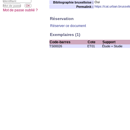
Oui
Bibliographie bruxelloise :
https://cat.urban.brusse
Permalink :
Mot de passe oublié ?
Réservation
Réserver ce document
Exemplaires (1)
Code-barres
Cote
Support
TS00026
ET01
Étude = Studie