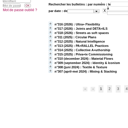
Rechercher les bulletins :
par numéro : le
à
Mot de passe oublié ?
par date : de
n°316 (2026) : Ultra+ Flexibility
n°317 (2026) : Joints and DETA+ILS
n°318 (2026) : Streets as soft spaces
n°311 (2025) : Circular Plans
n°312 (2025) : Natural Intelligence
n°313 (2025) : PA+RALLEL Practices
n°314 (2025) : Collective A+uthorship
n°315 (2025) : Priva+te Commissioning
n°310 (december 2024) : Material Flows
n°309 (september 2024) : Identity & Iconism
n°308 (juni 2024) : Textile & Texture
n°307 (april-mei 2024) : Mixing & Stacking
1
2
3
4