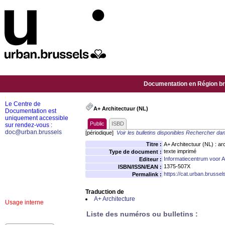
Documentation en Région bru
Le Centre de
A+ Architectuur (NL)
Documentation est
uniquement accessible
Public
ISBD
sur rendez-vous :
doc@urban.brussels
[périodique]
Voir les bulletins disponibles
Rechercher dan
Titre :
A+ Architectuur (NL) : arc
texte imprimé
Type de document :
Informatiecentrum voor 
Editeur :
1375-507X
ISBN/ISSN/EAN :
https://cat.urban.brusse
Permalink :
Traduction de
A+ Architecture
Usage interne
Liste des numéros ou bulletins :