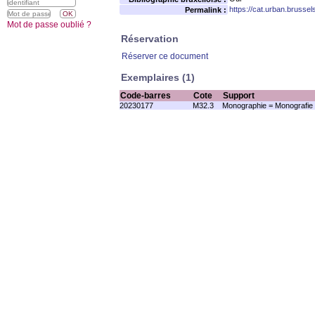
https://cat.urban.brusse
Permalink :
Mot de passe oublié ?
Réservation
Réserver ce document
Exemplaires (1)
Code-barres
Cote
Support
20230177
M32.3
Monographie = Monografie