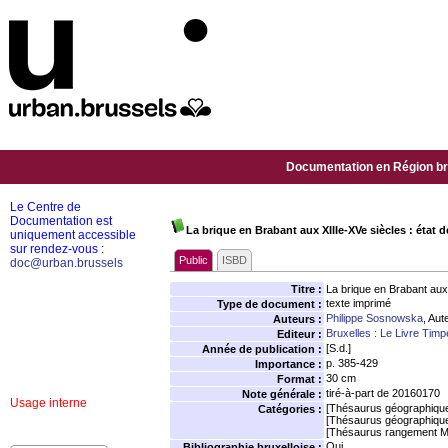
Documentation en Région bru
Le Centre de
Documentation est
La brique en Brabant aux XIIIe-XVe siècles : état
uniquement accessible
sur rendez-vous :
Public
ISBD
doc@urban.brussels
Titre :
La brique en Brabant aux
texte imprimé
Type de document :
Philippe Sosnowska
, Aut
Auteurs :
Bruxelles : Le Livre Tim
Editeur :
[S.d.]
Année de publication :
p. 385-429
Importance :
30 cm
Format :
tiré-à-part de 20160170
Note générale :
Usage interne
[Thésaurus géographiqu
Catégories :
[Thésaurus géographiqu
[Thésaurus rangement M
Oui
Bibliographie bruxelloise :