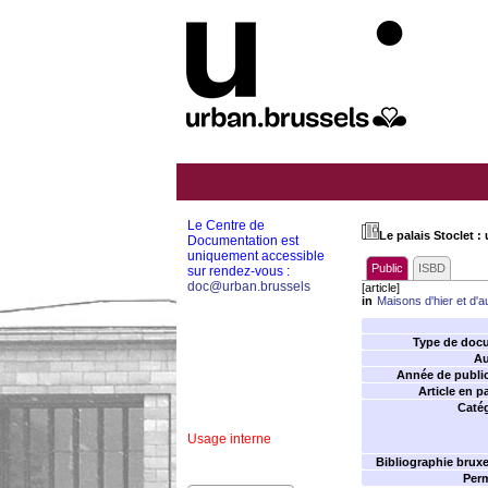
Le Centre de
Le palais Stoclet :
Documentation est
uniquement accessible
Public
ISBD
sur rendez-vous :
doc@urban.brussels
[article]
in
Maisons d'hier et d'a
Type de doc
Au
Année de public
Article en p
Catég
Usage interne
Bibliographie bruxel
Perm