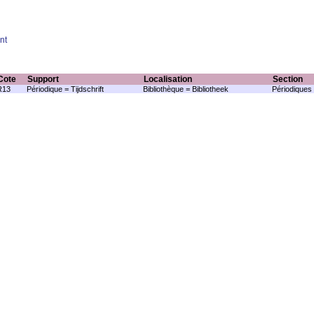
nt
Cote
Support
Localisation
Section
R13
Périodique = Tijdschrift
Bibliothèque = Bibliotheek
Périodiques 