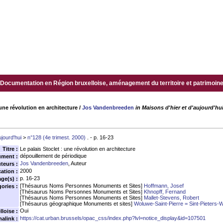
Documentation en Région bruxelloise, aménagement du territoire et patrimoine.
 une révolution en architecture
/
Jos Vandenbreeden
in Maisons d'hier et d'aujourd'hui
ujourd'hui
>
n°128 (4e trimest. 2000)
. - p. 16-23
Titre :
Le palais Stoclet : une révolution en architecture
dépouillement de périodique
ument :
Jos Vandenbreeden
, Auteur
teurs :
2000
ation :
p. 16-23
age(s) :
[Thésaurus Noms Personnes Monuments et Sites]
Hoffmann, Josef
ories :
[Thésaurus Noms Personnes Monuments et Sites]
Khnopff, Fernand
[Thésaurus Noms Personnes Monuments et Sites]
Mallet-Stevens, Robert
[Thésaurus géographique Monuments et sites]
Woluwe-Saint-Pierre = Sint-Pieters-
Oui
loise :
https://cat.urban.brussels/opac_css/index.php?lvl=notice_display&id=107501
alink :