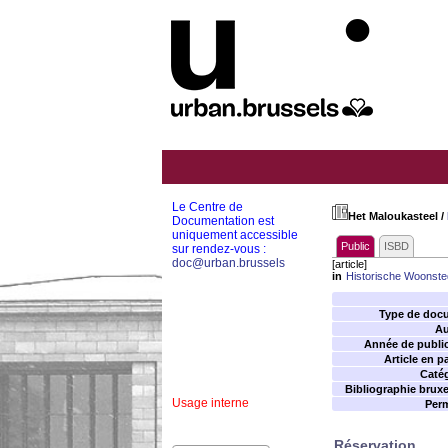
Le Centre de
Het Maloukasteel
/
Documentation est
uniquement accessible
Public
ISBD
sur rendez-vous :
doc@urban.brussels
[article]
in
Historische Woonste
Type de doc
Au
Année de public
Article en p
Catég
Bibliographie bruxel
Usage interne
Perm
Réservation