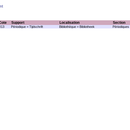
nt
Cote
Support
Localisation
Section
R13
Périodique = Tijdschrift
Bibliothèque = Bibliotheek
Périodiques 