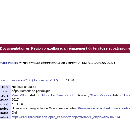
Documentation en Région bruxelloise, aménagement du territoire et patrimoine.
Marc Villeirs
in Historische Woonsteden en Tuinen, n°193 (1st trimest. 2017)
den en Tuinen
>
n°193 (1st trimest. 2017)
. - p. 11-20
Titre :
Het Maloukasteel
dépouillement de périodique
ument :
Marc Villeirs
, Auteur ;
Marie-Eve Vanmechelen
, Auteur ;
Olivier Mingers
, Auteur ;
Fra
teurs :
2017
ation :
p. 11-20
age(s) :
[Thésaurus géographique Monuments et sites]
Woluwe-Saint-Lambert = Sint-Lambr
ories :
Oui
loise :
https://cat.urban.brussels/opac_css/index.php?lvl=notice_display&id=107374
alink :