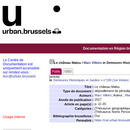
Documentation en Région bru
Le Centre de
Le château Malou
/
Marc Villeirs
in Demeures Histor
Documentation est
uniquement accessible
Public
ISBD
sur rendez-vous :
doc@urban.brussels
[article]
in
Demeures Historiques et Jardins
>
n°193 (1er trimest.
Titre :
Le château Malou
dépouillement de périodi
Type de document :
Marc Villeirs
, Auteur ;
Mar
Auteurs :
2017
Année de publication :
p. 11-20
Article en page(s) :
[Thésaurus géographiqu
Catégories :
[Thésaurus Noms Person
Oui
Bibliographie bruxelloise :
Usage interne
https://cat.urban.brusse
Permalink :