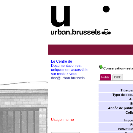
Le Centre de
Documentation est
Conservation-resta
uniquement accessible
sur rendez-vous :
Public
ISBD
doc@urban.brussels
Titre par
Type de doc
Au
E
Année de public
Coll
Usage interne
Impor
F
ISBN/ISS