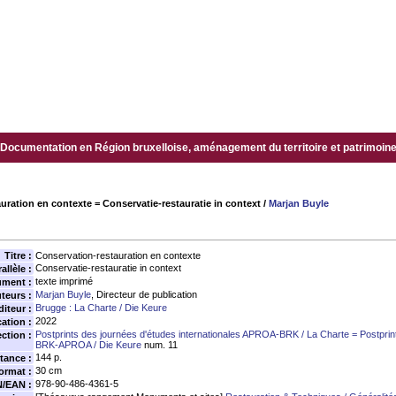
Documentation en Région bruxelloise, aménagement du territoire et patrimoine.
uration en contexte = Conservatie-restauratie in context
/
Marjan Buyle
Titre :
Conservation-restauration en contexte
Conservatie-restauratie in context
allèle :
texte imprimé
ument :
Marjan Buyle
, Directeur de publication
teurs :
Brugge : La Charte / Die Keure
diteur :
2022
ation :
Postprints des journées d'études internationales APROA-BRK / La Charte = Postprint
ection :
BRK-APROA / Die Keure
num. 11
144 p.
tance :
30 cm
ormat :
978-90-486-4361-5
N/EAN :