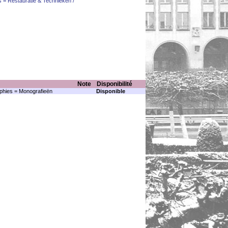
s = Restauratie & Technieken /
Note
Disponibilité
hies = Monografieën
Disponible