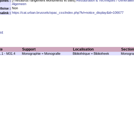
[Thésaurus rangement Monuments et sites]
Restauration & Techniques / Généralité
ories :
Algemeen
Non
loise :
https://cat.urban.brussels/opac_css/index.php?lvl=notice_display&id=106677
alink :
nt
te
Support
Localisation
Section
.1 - M31.4
Monographie = Monografie
Bibliothèque = Bibliotheek
Monograp