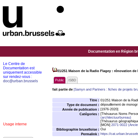
Documentation en Région bru
Le Centre de
Documentation est
01/251 Maison de la Radio Flagey : rénovation de 
uniquement accessible
sur rendez-vous :
Public
ISBD
doc@urban.brussels
fait partie de
[Samyn and Partners : fiches de projets bru
Titre :
01/251 Maison de la Radio
dépouillement de monogr
Type de document :
[1976-2020]
Année de publication :
[Thésaurus Noms Person
Catégories :
(architectuurbureau)
[Thésaurus géographiqu
Usage interne
[MON]
2071-0022 (Ancien 
Oui
Bibliographie bruxelloise :
https://cat.urban.brusse
Permalink :