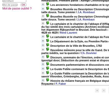
remarquable. Première partie : Abrégé Chronologique 
Les anciennes fondations charitables et le sys
Mot de passe oublié ?
Bruxelles Illustrée ou Description Chronologiq
taille douce. Tome premier
/
J.A. Rombaut
Bruxelles Illustrée ou Description Chronologiq
taille douce. Tome second
/
J.A. Rombaut
Le cartulaire et le chartrier de l'abbaye d'A
du fac-similé des trois cartulaires (Archives ecclés
het Algemeen Rijksarchief te Brussel. Drie fasciculi :
4628 en 4629
/
René Laurent
Le cartulaire et le chartrier de l'abbaye de For
Le Dépatement de la Dyle, ou Première Parti
Description de la Ville de Bruxelles, 1782
Deuxième mémoire pour la ville de Gand. De la
partie inédits, sur la question
/
Ch. Duvivier
Discours, sommaire de l'érection, ordre et c
/gevolgd door; Déduction du present estat et dispos
Documents parlementaires et discussions conc
Le Guide Fidèle contenant le Description du 
Le Guide Fidèle contenant la Description de l
savoir Vilvorden, Grimberghe, Gaesbeke, Rode, Assc
Histoire du théatre français en Belgique dep
Royaume
/
F. Faber