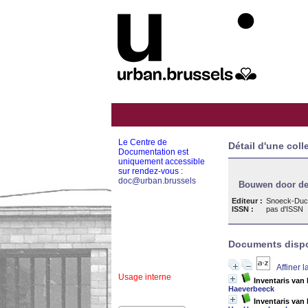
Le Centre de
Détail d'une coll
Documentation est
uniquement accessible
sur rendez-vous :
doc@urban.brussels
Bouwen door de
Editeur :
Snoeck-Duc
ISSN :
pas d'ISSN
Documents dispon
Affiner 
Usage interne
Inventaris van 
Haeverbeeck
Inventaris van 