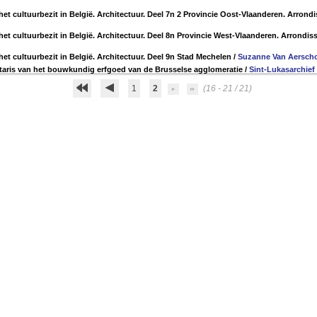
het cultuurbezit in België. Architectuur. Deel 7n 2 Provincie Oost-Vlaanderen. Arrond
 het cultuurbezit in België. Architectuur. Deel 8n Provincie West-Vlaanderen. Arrondi
het cultuurbezit in België. Architectuur. Deel 9n Stad Mechelen
/
Suzanne Van Aerscho
taris van het bouwkundig erfgoed van de Brusselse agglomeratie
/
Sint-Lukasarchief
1
2
(16 - 21 / 21)