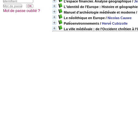
L’espace financier. Analyse géographique
/
Je
L'identité de l'Europe : Histoire et géographi
Mot de passe oublié ?
Manuel d'archéologie médiévale et moderne
/
Le néolithique en Europe
/
Nicolas Cauwe
Paléoenvironnements
/
Hervé Cubizolle
La ville médiévale : de l'Occident chrétien à 