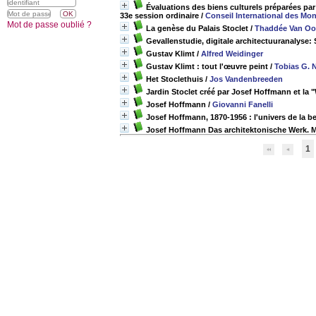
Évaluations des biens culturels préparées pa
33e session ordinaire
/
Conseil International des Mo
Mot de passe oublié ?
La genèse du Palais Stoclet
/
Thaddée Van Oo
Gevallenstudie, digitale architectuuranalyse:
Gustav Klimt
/
Alfred Weidinger
Gustav Klimt : tout l'œuvre peint
/
Tobias G. N
Het Stoclethuis
/
Jos Vandenbreeden
Jardin Stoclet créé par Josef Hoffmann et la 
Josef Hoffmann
/
Giovanni Fanelli
Josef Hoffmann, 1870-1956 : l'univers de la b
Josef Hoffmann Das architektonische Werk. 
1