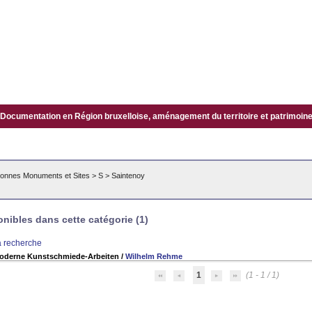
Documentation en Région bruxelloise, aménagement du territoire et patrimoine.
onnes Monuments et Sites
>
S
>
Saintenoy
ibles dans cette catégorie (1)
la recherche
oderne Kunstschmiede-Arbeiten
/
Wilhelm Rehme
1
(1 - 1 / 1)