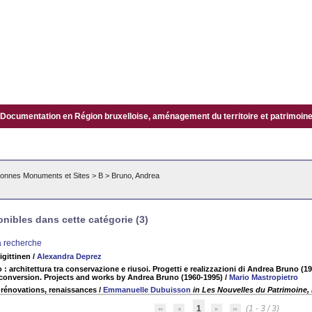
Documentation en Région bruxelloise, aménagement du territoire et patrimoine.
onnes Monuments et Sites
>
B
>
Bruno, Andrea
ibles dans cette catégorie (3)
la recherche
igittinen
/
Alexandra Deprez
ro : architettura tra conservazione e riusoi. Progetti e realizzazioni di Andrea Bruno 
conversion. Projects and works by Andrea Bruno (1960-1995)
/
Mario Mastropietro
 rénovations, renaissances
/
Emmanuelle Dubuisson
in Les Nouvelles du Patrimoine, n
1
(1 - 3 / 3)