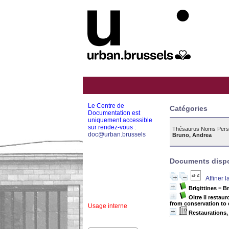
Le Centre de
Catégories
Documentation est
uniquement accessible
sur rendez-vous :
Thésaurus Noms Pers
doc@urban.brussels
Bruno, Andrea
Documents dispon
Affiner 
Brigittines = Br
Oltre il restau
from conservation to 
Usage interne
Restaurations,