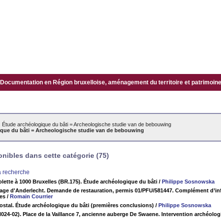
Documentation en Région bruxelloise, aménagement du territoire et patrimoine.
. Étude archéologique du bâti = Archeologische studie van de bebouwing
ique du bâti = Archeologische studie van de bebouwing
ibles dans cette catégorie (75)
la recherche
iolette à 1000 Bruxelles (BR.175). Étude archéologique du bâti
/
Philippe Sosnowska
age d'Anderlecht. Demande de restauration, permis 01/PFU/581447. Complément d’i
es
/
Romain Courrier
postal. Étude archéologique du bâti (premières conclusions)
/
Philippe Sosnowska
024-02). Place de la Vaillance 7, ancienne auberge De Swaene. Intervention archéologi