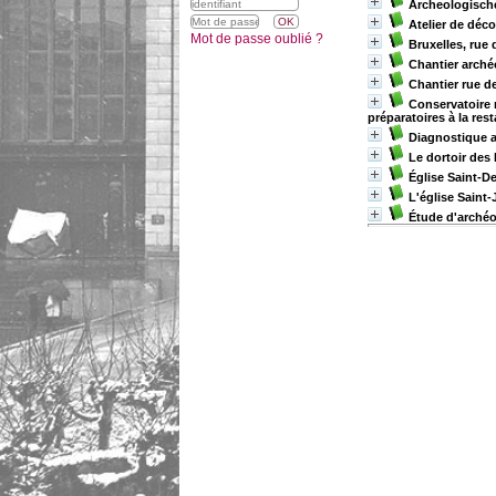
Archeologische
Atelier de déc
Mot de passe oublié ?
Bruxelles, rue 
Chantier arché
Chantier rue d
Conservatoire 
préparatoires à la res
Diagnostique a
Le dortoir des
Église Saint-De
L'église Saint
Étude d'archéo