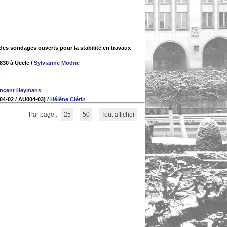
des sondages ouverts pour la stabilité en travaux
830 à Uccle
/
Sylvianne Modrie
n
incent Heymans
004-02 / AU004-03)
/
Hélène Clérin
Par page :
25
50
Tout afficher