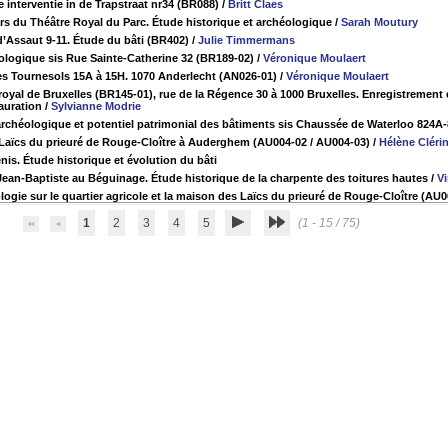
 interventie in de Trapstraat nr34 (BR088)
/
Britt Claes
ors du Théâtre Royal du Parc. Étude historique et archéologique
/
Sarah Moutury
d’Assaut 9-11. Étude du bâti (BR402)
/
Julie Timmermans
ologique sis Rue Sainte-Catherine 32 (BR189-02)
/
Véronique Moulaert
es Tournesols 15A à 15H. 1070 Anderlecht (AN026-01)
/
Véronique Moulaert
royal de Bruxelles (BR145-01), rue de la Régence 30 à 1000 Bruxelles. Enregistrement 
tauration
/
Sylvianne Modrie
rchéologique et potentiel patrimonial des bâtiments sis Chaussée de Waterloo 824A-
 Laïcs du prieuré de Rouge-Cloître à Auderghem (AU004-02 / AU004-03)
/
Hélène Cléri
nis. Étude historique et évolution du bâti
-Jean-Baptiste au Béguinage. Étude historique de la charpente des toitures hautes
/
V
logie sur le quartier agricole et la maison des Laïcs du prieuré de Rouge-Cloître (AU
1
2
3
4
5
(1 - 15 / 75)