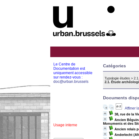
Le Centre de
Catégories
Documentation est
uniquement accessible
sur rendez-vous :
Typologie études
>
2.1
doc@urban.brussels
2.1. Étude archéolog
Documents dispon
Affiner 
38, rue de la V
Ancien Béguin
Monuments et des Sit
Usage interne
Ancien relais 
Anderlecht (AN