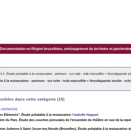
Documentation en Région bruxelloise, aménagement du territoire et patrimoine.
.4.1. Étude préalable à la restauration - peinture - sur toile - toile marouflée = Voorafgaande s
ble à la restauration - peinture - sur toile - toile marouflée = Voorafgaande studie - s
ibles dans cette catégorie (16)
la recherche
es Éléments". Étude préalable à la restauration
/
Isabelle Happart
âtre du Parc. Étude des couches picturales de l'ensemble du théâtre en vue de la repei
nte-Julienne à Saint-Josse-ten-Noode (Bruxelles). Étude préalable à la restauration des 