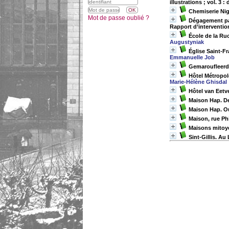
illustrations ; vol. 3
Chemiserie Nig
Mot de passe oublié ?
Dégagement par
Rapport d’interventio
École de la Ruc
Augustyniak
Église Saint-Fr
Emmanuelle Job
Gemaroufleerde
Hôtel Métropole
Marie-Hélène Ghisdal
Hôtel van Eetve
Maison Hap. Dec
Maison Hap. Ou
Maison, rue Phi
Maisons mitoye
Sint-Gillis. A