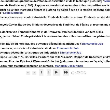
 : documentation graphique de l'état de conservation et de la technique picturale]
/
Mari
uet de Paul Hankar (1896). Rapport en vue du traitement des toiles marouflées sur le
tiel de la toile marouflée ornant le plafond du salon à rue de la Maison Roosenboom 
n
/
Laure Mortiaux
he, anciennement école industrielle. Étude de la salle de lecture. Étude et constat d'é
ançois-Xavier. Étude des finitions décoratives de l’intérieur de l’église et recommand
 doeken van Fernand Khnopff in de Trouwzaal van het Stadhuis van Sint-Gillis
, jardin d'hiver. Étude préalable à la restauration des toiles marouflées des plafonds
lde. Étude du mobilier, des ouvrages décoratifs et artistiques
/
Emmanuelle Job
oratieve, artistieke of industriële stukken
/
Emmanuelle Job
vrages décoratifs, artistiques ou industriels
/
Emmanuelle Job
lippe Le Bon n°70, Bruxelles. Peinture sur toile "La mer". Rapport de traitement et d
nnes. Rue des Épicéas à Watermael-Boitsfort (peintures décoratives en façade, toile
u Laboureur. Materiaaltechnisch onderzoek
/
Marjolein Deceuninck
1
2
(1 - 15 / 16)