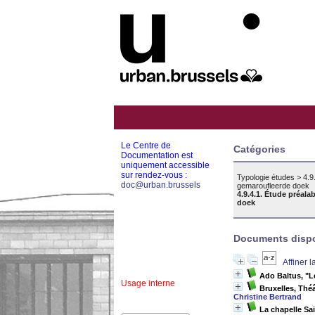
Le Centre de
Catégories
Documentation est
uniquement accessible
sur rendez-vous :
Typologie études
>
4.9
doc@urban.brussels
gemaroufleerde doek
4.9.4.1. Étude préala
doek
Documents dispon
Affiner 
Ado Baltus, "L
Usage interne
Bruxelles, Thé
Christine Bertrand
La chapelle Sai