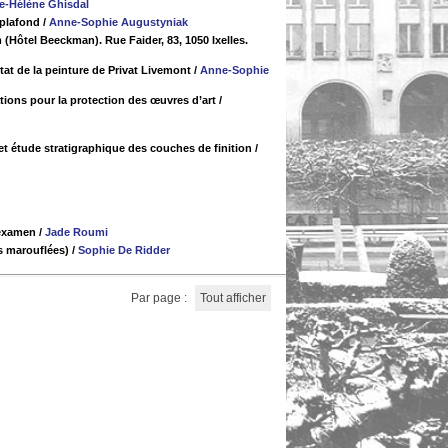
e-Hélène Ghisdal
 plafond
/
Anne-Sophie Augustyniak
(Hôtel Beeckman). Rue Faider, 83, 1050 Ixelles.
tat de la peinture de Privat Livemont
/
Anne-Sophie
ations pour la protection des œuvres d’art
/
 et étude stratigraphique des couches de finition
/
'examen
/
Jade Roumi
s marouflées)
/
Sophie De Ridder
Par page :
Tout afficher