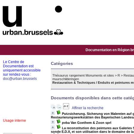
Documentation en Région bru
Le Centre de
Catégories
Documentation est
uniquement accessible
sur rendez-vous :
Thésaurus rangement Monuments et sites
>
R
>
Restaur
doc@urban.brussels
muurschilderingen
Restauration & Techniques / Enduits et peintures m
Documents disponibles dans cette catég
Affiner la recherche
Putzsicherung. Sicherung von Malereien auf 
Restaurierungswerkstätten des Bayerischen Landes
Usage interne
pvba Van Goethem & Zoon sprl
La reconstitution des peintures aux Galeries
sonde E.D.X. et son utilisation dans le domaine de la