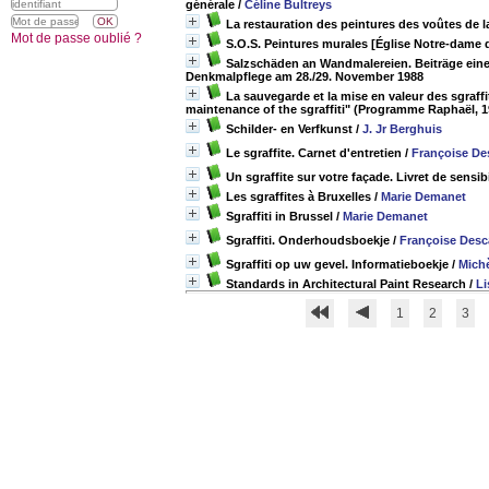
générale
/
Céline Bultreys
La restauration des peintures des voûtes de
Mot de passe oublié ?
S.O.S. Peintures murales [Église Notre-dame de
Salzschäden an Wandmalereien. Beiträge eine
Denkmalpflege am 28./29. November 1988
La sauvegarde et la mise en valeur des sgraff
maintenance of the sgraffiti" (Programme Raphaël, 1
Schilder- en Verfkunst
/
J. Jr Berghuis
Le sgraffite. Carnet d'entretien
/
Françoise D
Un sgraffite sur votre façade. Livret de sensib
Les sgraffites à Bruxelles
/
Marie Demanet
Sgraffiti in Brussel
/
Marie Demanet
Sgraffiti. Onderhoudsboekje
/
Françoise Des
Sgraffiti op uw gevel. Informatieboekje
/
Michè
Standards in Architectural Paint Research
/
Li
1
2
3