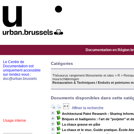
Documentation en Région bru
Le Centre de
Catégories
Documentation est
uniquement accessible
sur rendez-vous :
Thésaurus rangement Monuments et sites
>
R
>
Restaur
doc@urban.brussels
muurschilderingen
Restauration & Techniques / Enduits et peintures m
Documents disponibles dans cette catég
Affiner la recherche
Architectural Paint Research : Sharing Inform
Briques et badigeons : l'art de "porjeter" et d
Usage interne
La chaux grasse en pâte
La chaux et le stuc. Guide pratique. École-Ate