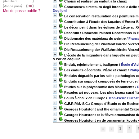
Choisir et réaliser un enduit à la chaux
Conoscenza e restauro degli intonaci e delle s
Mot de passe oublié ?
Doglioni
La conservation restauration des peintures mu
Contribution à l'étude des façades d'Ernest Bl
Le décor peint dans les églises de Liège au XVI
Decorum : Domestic Painted Decorations in 
Dictionnaire des matériaux du peintre
/
Franç
Die Restaurierung der Wallfahrtskirche Vier
Die Restaurierung der Wallfahrtskirche Vierz
L'école de la mignature dans laquelle on peut 
& l'or en coquille
Enduit, rejointoiement, badigeon
/
École d'Av
Les enduits décoratifs. Plâtre et chaux
/
Phili
Enduits dégradés par les sels : pathologies e
Enduits sur support composés de terre crue
Études sur la polychromie des Monuments
/
R
Façades art nouveau. Les plus beaux sgraffit
Fours à chaux en Europe
/
Jean-Pierre Ducast
G.E.R.P.M.-S.C.: Groupe d'Étude et de Recherc
Georges Houtstont and the ornamental Craze
Georges Houtstont et la fièvre ornemaniste d
Georges Houtstont en de ornamentenkoorts 
1
2