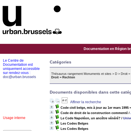
Documentation en Région bru
Le Centre de
Catégories
Documentation est
uniquement accessible
sur rendez-vous :
Thésaurus rangement Monuments et sites
>
D
>
Droit 
doc@urban.brussels
Droit = Rechten
Documents disponibles dans cette catég
Affiner la recherche
Code civil belge, mis à jour au 1er mars 1995
Code de droit de la construction commenté
/
Usage interne
Le Code Napoléon, un ancêtre vénéré?
/
Unive
Les Codes Belges
Les Codes Belges