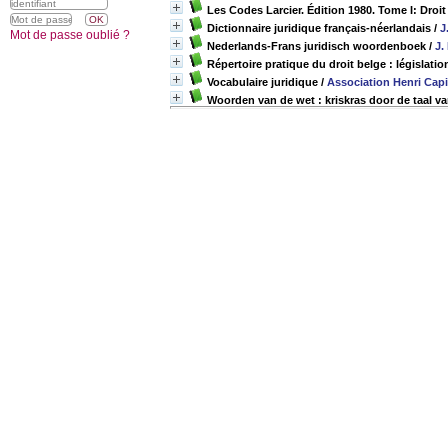
Les Codes Larcier. Édition 1980. Tome I: Droit 
Dictionnaire juridique français-néerlandais
/
J
Mot de passe oublié ?
Nederlands-Frans juridisch woordenboek
/
J.
Répertoire pratique du droit belge : législat
Vocabulaire juridique
/
Association Henri Capi
Woorden van de wet : kriskras door de taal v