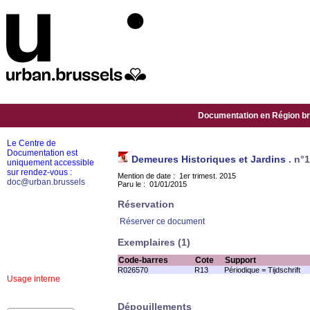
Documentation en Région bru
Le Centre de
Documentation est
Demeures Historiques et Jardins
.
n°
uniquement accessible
sur rendez-vous :
Mention de date : 1er trimest. 2015
doc@urban.brussels
Paru le : 01/01/2015
Réservation
Réserver ce document
Exemplaires (1)
Code-barres
Cote
Support
R026570
R13
Périodique = Tijdschrift
Usage interne
Dépouillements