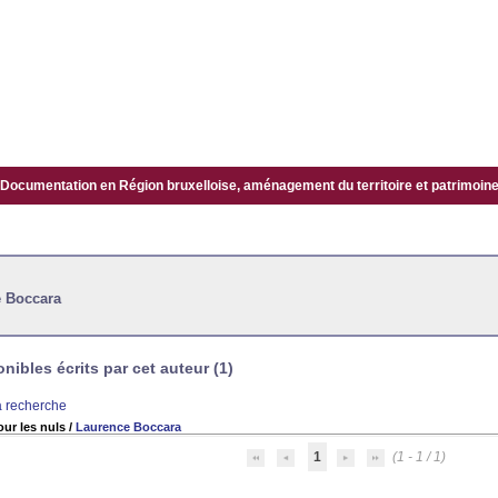
Documentation en Région bruxelloise, aménagement du territoire et patrimoine.
e Boccara
ibles écrits par cet auteur (1)
la recherche
our les nuls
/
Laurence Boccara
1
(1 - 1 / 1)