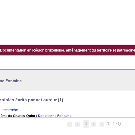
Documentation en Région bruxelloise, aménagement du territoire et patrimoine.
ne Fontaine
ibles écrits par cet auteur (1)
la recherche
 thème de Charles-Quint
/
Donatienne Fontaine
1
(1 - 1 / 1)