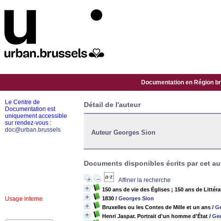
Documentation en Région bru
Le Centre de
Détail de l'auteur
Documentation est
uniquement accessible
sur rendez-vous :
doc@urban.brussels
Auteur Georges Sion
Documents disponibles écrits par cet aut
Affiner la recherche
150 ans de vie des Églises ; 150 ans de Littér
Usage interne
1830
/
Georges Sion
Bruxelles ou les Contes de Mille et un ans
/
Ge
Henri Jaspar. Portrait d'un homme d'État
/
Geo