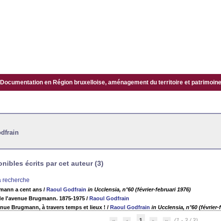
Documentation en Région bruxelloise, aménagement du territoire et patrimoine.
dfrain
ibles écrits par cet auteur (3)
la recherche
mann a cent ans
/
Raoul Godfrain
in Ucclensia, n°60 (février-februari 1976)
de l'avenue Brugmann. 1875-1975
/
Raoul Godfrain
enue Brugmann, à travers temps et lieux !
/
Raoul Godfrain
in Ucclensia, n°60 (février-
1
(1 - 3 / 3)