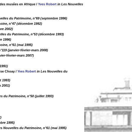
r des musées en Afrique
/
Yves Robert
in Les Nouvelles
velles du Patrimoine, n°69 (septembre 1996)
moine, n°47 (décembre 1992)
bre 2002)
lles du Patrimoine, n°53 (décembre 1993)
re 1996)
oine, n°61 (mai 1995)
°119 (janvier-février-mars 2008)
vier-février-mars 2007)
1991)
oise Choay
/
Yves Robert
in Les Nouvelles du
t 1993)
n 2001)
s du Patrimoine, n°50 (juillet 1993)
)
mbre 1995)
es Nouvelles du Patrimoine, n°61 (mai 1995)