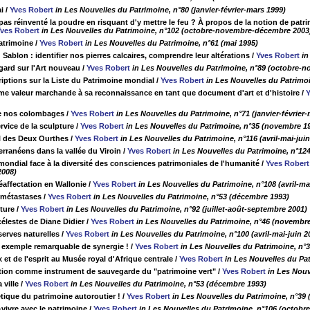
i
/
Yves Robert
in Les Nouvelles du Patrimoine, n°80 (janvier-février-mars 1999)
as réinventé la poudre en risquant d'y mettre le feu ? À propos de la notion de patr
ves Robert
in Les Nouvelles du Patrimoine, n°102 (octobre-novembre-décembre 2003
atrimoine
/
Yves Robert
in Les Nouvelles du Patrimoine, n°61 (mai 1995)
ablon : identifier nos pierres calcaires, comprendre leur altérations
/
Yves Robert
in
ard sur l'Art nouveau
/
Yves Robert
in Les Nouvelles du Patrimoine, n°89 (octobre-
riptions sur la Liste du Patrimoine mondial
/
Yves Robert
in Les Nouvelles du Patrimoi
me valeur marchande à sa reconnaissance en tant que document d'art et d'histoire
/
Y
de nos colombages
/
Yves Robert
in Les Nouvelles du Patrimoine, n°71 (janvier-février
rvice de la sculpture
/
Yves Robert
in Les Nouvelles du Patrimoine, n°35 (novembre 1
l des Deux Ourthes
/
Yves Robert
in Les Nouvelles du Patrimoine, n°116 (avril-mai-juin
rranéens dans la vallée du Viroin
/
Yves Robert
in Les Nouvelles du Patrimoine, n°124 
mondial face à la diversité des consciences patrimoniales de l'humanité
/
Yves Robert
008)
éaffectation en Wallonie
/
Yves Robert
in Les Nouvelles du Patrimoine, n°108 (avril-ma
 métastases
/
Yves Robert
in Les Nouvelles du Patrimoine, n°53 (décembre 1993)
ture
/
Yves Robert
in Les Nouvelles du Patrimoine, n°92 (juillet-août-septembre 2001)
élestes de Diane Didier
/
Yves Robert
in Les Nouvelles du Patrimoine, n°46 (novembr
serves naturelles
/
Yves Robert
in Les Nouvelles du Patrimoine, n°100 (avril-mai-juin 2
 exemple remarquable de synergie !
/
Yves Robert
in Les Nouvelles du Patrimoine, n°3
x et de l'esprit au Musée royal d'Afrique centrale
/
Yves Robert
in Les Nouvelles du Pat
tion comme instrument de sauvegarde du "patrimoine vert"
/
Yves Robert
in Les Nouv
 ville
/
Yves Robert
in Les Nouvelles du Patrimoine, n°53 (décembre 1993)
tique du patrimoine autoroutier !
/
Yves Robert
in Les Nouvelles du Patrimoine, n°39 (
vivre avec le patrimoine
/
Yves Robert
in Les Nouvelles du Patrimoine, n°106 (octob