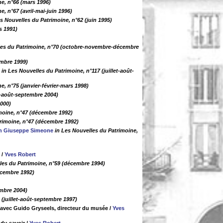
ne, n°66 (mars 1996)
e, n°67 (avril-mai-juin 1996)
es Nouvelles du Patrimoine, n°62 (juin 1995)
s 1991)
les du Patrimoine, n°70 (octobre-novembre-décembre
embre 1999)
in Les Nouvelles du Patrimoine, n°117 (juillet-août-
e, n°75 (janvier-février-mars 1998)
et-août-septembre 2004)
2000)
moine, n°47 (décembre 1992)
trimoine, n°47 (décembre 1992)
n Giuseppe Simeone
in Les Nouvelles du Patrimoine,
/
Yves Robert
les du Patrimoine, n°59 (décembre 1994)
écembre 1992)
embre 2004)
 (juillet-août-septembre 1997)
 avec Guido Gryseels, directeur du musée
/
Yves