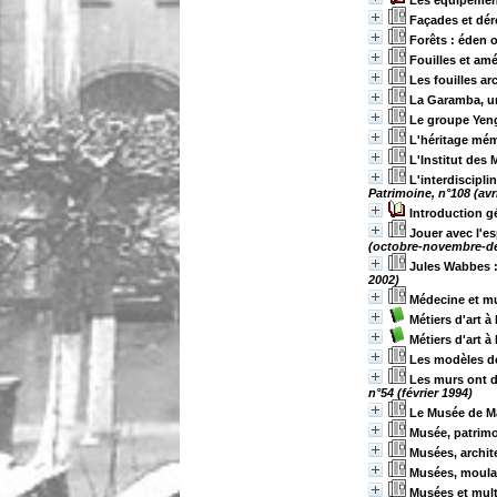
Les équipement
Façades et dér
Forêts : éden 
Fouilles et am
Les fouilles ar
La Garamba, un
Le groupe Yeng
L'héritage mém
L'Institut de
L'interdiscipl
Patrimoine, n°108 (avr
Introduction g
Jouer avec l'e
(octobre-novembre-d
Jules Wabbes :
2002)
Médecine et mus
Métiers d'art à
Métiers d'art à
Les modèles de
Les murs ont d
n°54 (février 1994)
Le Musée de M
Musée, patrimoi
Musées, archite
Musées, moulag
Musées et mul