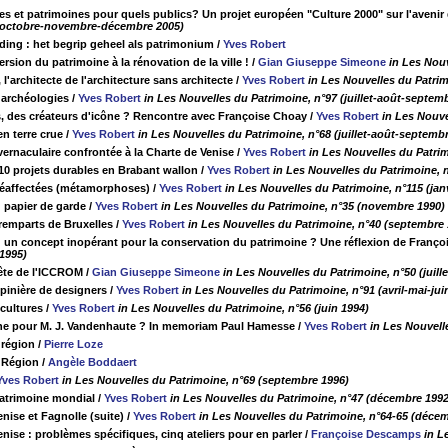
es et patrimoines pour quels publics? Un projet européen "Culture 2000" sur l'aveni
 (octobre-novembre-décembre 2005)
ding : het begrip geheel als patrimonium
/
Yves Robert
version du patrimoine à la rénovation de la ville !
/
Gian Giuseppe Simeone
in Les Nou
l'architecte de l'architecture sans architecte
/
Yves Robert
in Les Nouvelles du Patri
 archéologies
/
Yves Robert
in Les Nouvelles du Patrimoine, n°97 (juillet-août-septem
s, des créateurs d'icône ? Rencontre avec Françoise Choay
/
Yves Robert
in Les Nouve
en terre crue
/
Yves Robert
in Les Nouvelles du Patrimoine, n°68 (juillet-août-septemb
vernaculaire confrontée à la Charte de Venise
/
Yves Robert
in Les Nouvelles du Patrim
 10 projets durables en Brabant wallon
/
Yves Robert
in Les Nouvelles du Patrimoine, n
réaffectées (métamorphoses)
/
Yves Robert
in Les Nouvelles du Patrimoine, n°115 (jan
u papier de garde
/
Yves Robert
in Les Nouvelles du Patrimoine, n°35 (novembre 1990)
 remparts de Bruxelles
/
Yves Robert
in Les Nouvelles du Patrimoine, n°40 (septembre 
 : un concept inopérant pour la conservation du patrimoine ? Une réflexion de Franç
 1995)
tête de l'ICCROM
/
Gian Giuseppe Simeone
in Les Nouvelles du Patrimoine, n°50 (juille
pinière de designers
/
Yves Robert
in Les Nouvelles du Patrimoine, n°91 (avril-mai-jui
 cultures
/
Yves Robert
in Les Nouvelles du Patrimoine, n°56 (juin 1994)
ne pour M. J. Vandenhaute ? In memoriam Paul Hamesse
/
Yves Robert
in Les Nouvelle
 région
/
Pierre Loze
a Région
/
Angèle Boddaert
Yves Robert
in Les Nouvelles du Patrimoine, n°69 (septembre 1996)
atrimoine mondial
/
Yves Robert
in Les Nouvelles du Patrimoine, n°47 (décembre 1992
nise et Fagnolle (suite)
/
Yves Robert
in Les Nouvelles du Patrimoine, n°64-65 (déce
nise : problèmes spécifiques, cinq ateliers pour en parler
/
Françoise Descamps
in L