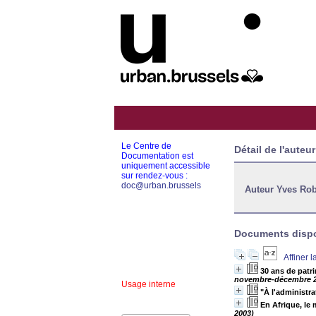
Le Centre de
Détail de l'auteur
Documentation est
uniquement accessible
sur rendez-vous :
doc@urban.brussels
Auteur Yves Rob
Documents dispon
Affiner 
30 ans de patri
novembre-décembre 2
Usage interne
"À l'administr
En Afrique, le
2003)