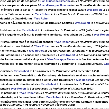
enise vue par un de ses pères
/
Gian Giuseppe Simeone
in Les Nouvelles du Patrimoi
enise vue par un de ses pères
/
Gian Giuseppe Simeone
in Les Nouvelles du Patrimoin
 mémoire pour la danse ? Rencontre avec le cinéaste Michel Jakar
/
Yves Robert
in L
 à voir ! Vitraux méconnus
/
Yves Robert
in Les Nouvelles du Patrimoine, n°37-38 (mar
ndustriel du Grand-Hornu
/
Yves Robert
imoine et développement en Région de Bruxelles-Capitale
/
Yves Robert
in Les Nouvel
 des Monuments
/
Yves Robert
in Les Nouvelles du Patrimoine, n°83 (juillet-août-sept
975 : regards croisés sur le patrimoine architectural et urbain du Congo
/
Yves Robert
-restaurateur face à la réalité du chantier
/
Yves Robert
in Les Nouvelles du Patrimoin
zki entre dans l'histoire!
/
Yves Robert
in Les Nouvelles du Patrimoine, n°105 (juill
habiter le patrimoine
/
Yves Robert
in Les Nouvelles du Patrimoine, n°88 (septembre 
du Patrimoine : un consensus nominaliste ?
/
Yves Robert
in Les Nouvelles du Patri
du Patrimoine mondial a vingt ans
/
Gian Giuseppe Simeone
in Les Nouvelles du Pa
avec un des "monuments" de la conservation du patrimoine : Raymond Lemaire
/
Gia
monialiser
/
Yves Robert
in Les Nouvelles du Patrimoine, n°53 (décembre 1993)
zieningen : van Alexandrië tot de Kunstberg : de heuvel als zetel van macht en kennis
ossiles ou le sens du patrimoine d'après Jean-Baudrillard
/
Yves Robert
in Les Nouvel
onie d'une ville dénationalisée
/
Yves Robert
in Les Nouvelles du Patrimoine, n°47 (d
mentale
/
Yves Robert
in Les Nouvelles du Patrimoine, n°43 (mai-juin 1992)
 et patrimoine
/
Yves Robert
in Les Nouvelles du Patrimoine, n°105 (juillet-août-sept
urbanistique à l'ensemble mobilier
/
Yves Robert
in Les Nouvelles du Patrimoine, n°73
é et métamorphose, quel futur pour le Musée Royal de l'Afrique Centrale ? Rencontre
les du Patrimoine, n°98 (octobre-novembre-décembre 2002)