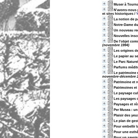
Muser à Tourna
N'avons-nous p
et sites historiques
/
Y
La notion de p
Notre-Dame du S
Un nouveau reg
Nouvelles insc
De l'objet com
(novembre 1994)
Les origines 
Le papier au se
Le Parc Nature
Parfums médite
Le patrimoine 
novembre-décembre 2
Patrimoine et r
Patrimoines et
Le paysage cul
Les paysages c
Paysages et ré
Per Musea : un
Plaisir des yeu
Le plan de ges
Pour embellir la
Pour une esthé
Pour un savoir-