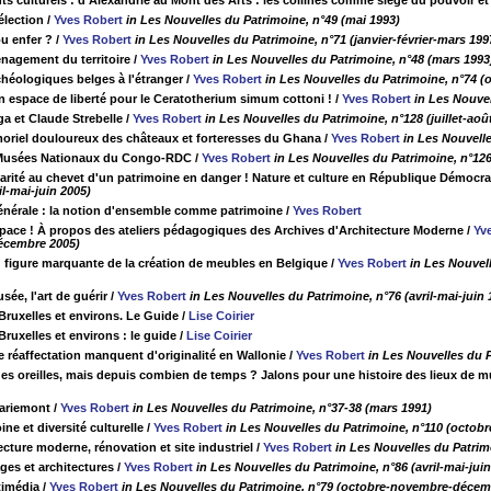
s culturels : d'Alexandrie au Mont des Arts : les collines comme siège du pouvoir et
élection
/
Yves Robert
in Les Nouvelles du Patrimoine, n°49 (mai 1993)
ou enfer ?
/
Yves Robert
in Les Nouvelles du Patrimoine, n°71 (janvier-février-mars 199
énagement du territoire
/
Yves Robert
in Les Nouvelles du Patrimoine, n°48 (mars 1993
chéologiques belges à l'étranger
/
Yves Robert
in Les Nouvelles du Patrimoine, n°74
 espace de liberté pour le Ceratotherium simum cottoni !
/
Yves Robert
in Les Nouve
a et Claude Strebelle
/
Yves Robert
in Les Nouvelles du Patrimoine, n°128 (juillet-ao
oriel douloureux des châteaux et forteresses du Ghana
/
Yves Robert
in Les Nouvelle
s Musées Nationaux du Congo-RDC
/
Yves Robert
in Les Nouvelles du Patrimoine, n°126
inarité au chevet d'un patrimoine en danger ! Nature et culture en République Démoc
il-mai-juin 2005)
énérale : la notion d'ensemble comme patrimoine
/
Yves Robert
space ! À propos des ateliers pédagogiques des Archives d'Architecture Moderne
/
Yv
écembre 2005)
 figure marquante de la création de meubles en Belgique
/
Yves Robert
in Les Nouvel
ée, l'art de guérir
/
Yves Robert
in Les Nouvelles du Patrimoine, n°76 (avril-mai-juin 
 Bruxelles et environs. Le Guide
/
Lise Coirier
 Bruxelles et environs : le guide
/
Lise Coirier
 réaffectation manquent d'originalité en Wallonie
/
Yves Robert
in Les Nouvelles du P
es oreilles, mais depuis combien de temps ? Jalons pour une histoire des lieux de 
ariemont
/
Yves Robert
in Les Nouvelles du Patrimoine, n°37-38 (mars 1991)
ne et diversité culturelle
/
Yves Robert
in Les Nouvelles du Patrimoine, n°110 (octo
cture moderne, rénovation et site industriel
/
Yves Robert
in Les Nouvelles du Patrim
es et architectures
/
Yves Robert
in Les Nouvelles du Patrimoine, n°86 (avril-mai-juin
timédia
/
Yves Robert
in Les Nouvelles du Patrimoine, n°79 (octobre-novembre-décem