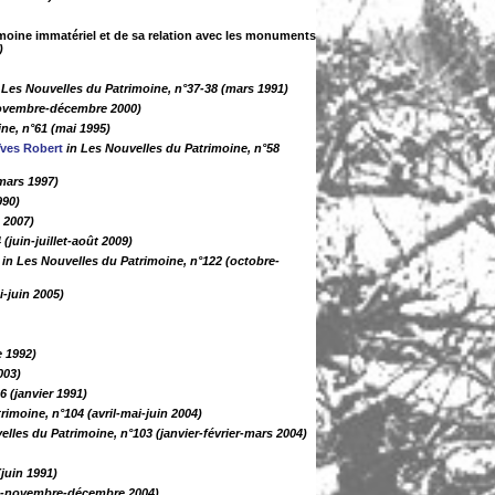
imoine immatériel et de sa relation avec les monuments
)
 Les Nouvelles du Patrimoine, n°37-38 (mars 1991)
novembre-décembre 2000)
ne, n°61 (mai 1995)
ves Robert
in Les Nouvelles du Patrimoine, n°58
-mars 1997)
990)
 2007)
(juin-juillet-août 2009)
in Les Nouvelles du Patrimoine, n°122 (octobre-
i-juin 2005)
e 1992)
003)
6 (janvier 1991)
rimoine, n°104 (avril-mai-juin 2004)
elles du Patrimoine, n°103 (janvier-février-mars 2004)
juin 1991)
re-novembre-décembre 2004)