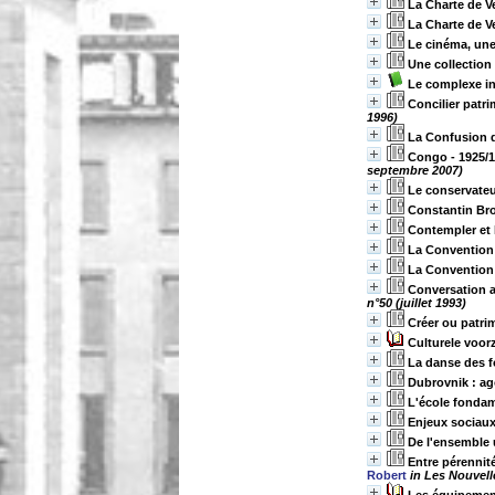
La Charte de V
La Charte de V
Le cinéma, une
Une collection
Le complexe i
Concilier patr
1996)
La Confusion
Congo - 1925/1
septembre 2007)
Le conservateur
Constantin Brod
Contempler et 
La Convention 
La Convention 
Conversation 
n°50 (juillet 1993)
Créer ou patri
Culturele voor
La danse des f
Dubrovnik : ag
L'école fonda
Enjeux sociaux
De l'ensemble 
Entre pérennit
Robert
in Les Nouvel