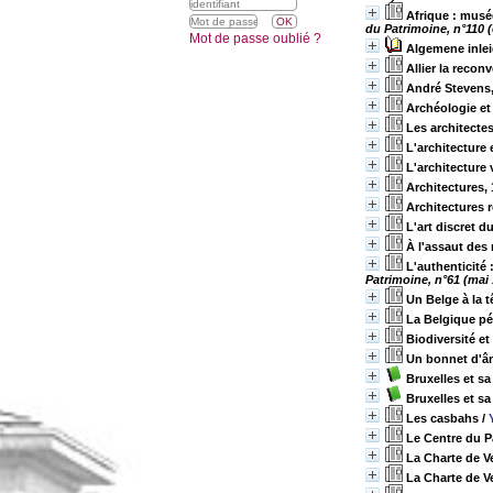
Afrique : musé
du Patrimoine, n°110
Mot de passe oublié ?
Algemene inlei
Allier la recon
André Stevens, 
Archéologie et
Les architecte
L'architecture 
L'architecture 
Architectures,
Architectures 
L'art discret d
À l'assaut des
L'authenticité
Patrimoine, n°61 (mai
Un Belge à la 
La Belgique pé
Biodiversité et
Un bonnet d'â
Bruxelles et sa
Bruxelles et s
Les casbahs
/
Le Centre du P
La Charte de Ve
La Charte de Ve