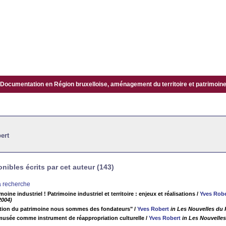
Documentation en Région bruxelloise, aménagement du territoire et patrimoine.
ert
ibles écrits par cet auteur (143)
la recherche
moine industriel ! Patrimoine industriel et territoire : enjeux et réalisations
/
Yves Robe
004)
ation du patrimoine nous sommes des fondateurs"
/
Yves Robert
in Les Nouvelles du 
 musée comme instrument de réappropriation culturelle
/
Yves Robert
in Les Nouvelle