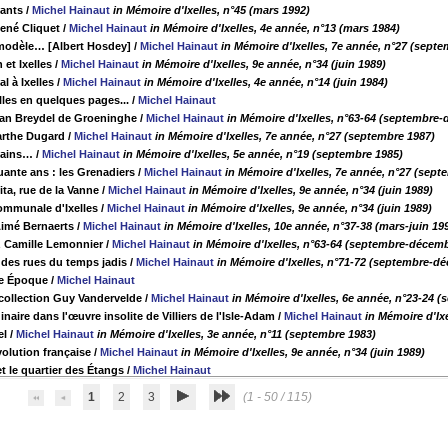
ants
/
Michel Hainaut
in Mémoire d'Ixelles, n°45 (mars 1992)
ené Cliquet
/
Michel Hainaut
in Mémoire d'Ixelles, 4e année, n°13 (mars 1984)
odèle… [Albert Hosdey]
/
Michel Hainaut
in Mémoire d'Ixelles, 7e année, n°27 (sept
et Ixelles
/
Michel Hainaut
in Mémoire d'Ixelles, 9e année, n°34 (juin 1989)
l à Ixelles
/
Michel Hainaut
in Mémoire d'Ixelles, 4e année, n°14 (juin 1984)
elles en quelques pages...
/
Michel Hainaut
n Breydel de Groeninghe
/
Michel Hainaut
in Mémoire d'Ixelles, n°63-64 (septembre
rthe Dugard
/
Michel Hainaut
in Mémoire d'Ixelles, 7e année, n°27 (septembre 1987)
 bains…
/
Michel Hainaut
in Mémoire d'Ixelles, 5e année, n°19 (septembre 1985)
quante ans : les Grenadiers
/
Michel Hainaut
in Mémoire d'Ixelles, 7e année, n°27 (sept
ita, rue de la Vanne
/
Michel Hainaut
in Mémoire d'Ixelles, 9e année, n°34 (juin 1989)
ommunale d'Ixelles
/
Michel Hainaut
in Mémoire d'Ixelles, 9e année, n°34 (juin 1989)
imé Bernaerts
/
Michel Hainaut
in Mémoire d'Ixelles, 10e année, n°37-38 (mars-juin 19
z Camille Lemonnier
/
Michel Hainaut
in Mémoire d'Ixelles, n°63-64 (septembre-décem
e des rues du temps jadis
/
Michel Hainaut
in Mémoire d'Ixelles, n°71-72 (septembre-d
lle Époque
/
Michel Hainaut
 collection Guy Vandervelde
/
Michel Hainaut
in Mémoire d'Ixelles, 6e année, n°23-24
inaire dans l'œuvre insolite de Villiers de l'Isle-Adam
/
Michel Hainaut
in Mémoire d'Ix
el
/
Michel Hainaut
in Mémoire d'Ixelles, 3e année, n°11 (septembre 1983)
évolution française
/
Michel Hainaut
in Mémoire d'Ixelles, 9e année, n°34 (juin 1989)
 et le quartier des Étangs
/
Michel Hainaut
1
2
3
(1 - 50 / 115)