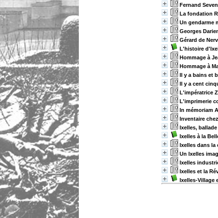
Fernand Seven
La fondation R
Un gendarme m
Georges Darien 
Gérard de Nerva
L'histoire d'Ix
Hommage à Jea
Hommage à Ma
Il y a bains et
Il y a cent cin
L'impératrice Z
L'imprimerie c
In mémoriam A
Inventaire che
Ixelles, ballad
Ixelles à la Be
Ixelles dans la
Un Ixelles imag
Ixelles industri
Ixelles et la R
Ixelles-Village