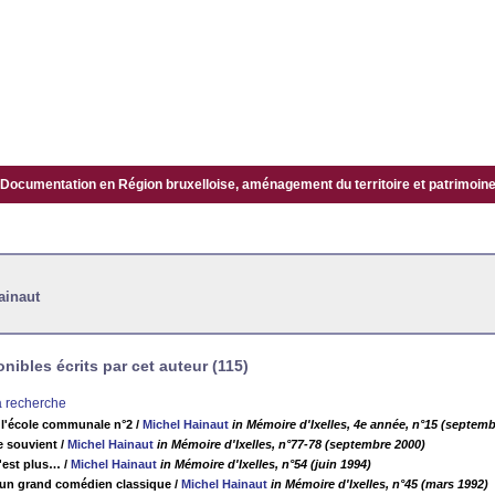
Documentation en Région bruxelloise, aménagement du territoire et patrimoine.
ainaut
ibles écrits par cet auteur (115)
la recherche
 l'école communale n°2
/
Michel Hainaut
in Mémoire d'Ixelles, 4e année, n°15 (septemb
se souvient
/
Michel Hainaut
in Mémoire d'Ixelles, n°77-78 (septembre 2000)
'est plus…
/
Michel Hainaut
in Mémoire d'Ixelles, n°54 (juin 1994)
 un grand comédien classique
/
Michel Hainaut
in Mémoire d'Ixelles, n°45 (mars 1992)