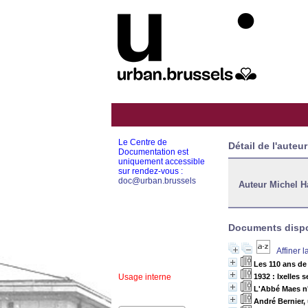
Le Centre de
Détail de l'auteur
Documentation est
uniquement accessible
sur rendez-vous :
doc@urban.brussels
Auteur Michel H
Documents dispon
Affiner 
Les 110 ans de
Usage interne
1932 : Ixelles 
L'Abbé Maes n
André Bernier,