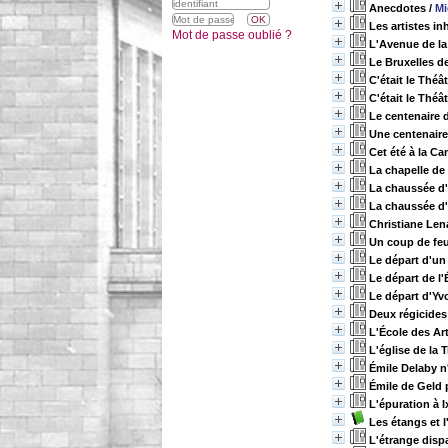
Anecdotes
/
Mi
Les artistes in
Mot de passe oublié ?
L'Avenue de la
Le Bruxelles d
C'était le Théâ
C'était le Théâ
Le centenaire
Une centenaire 
Cet été à la C
La chapelle de
La chaussée d'I
La chaussée d'I
Christiane Len
Un coup de feu 
Le départ d'u
Le départ de l
Le départ d'Yv
Deux régicides 
L'École des Ar
L'église de la T
Émile Delaby n
Émile de Geld
L'épuration à I
Les étangs et 
L'étrange disp