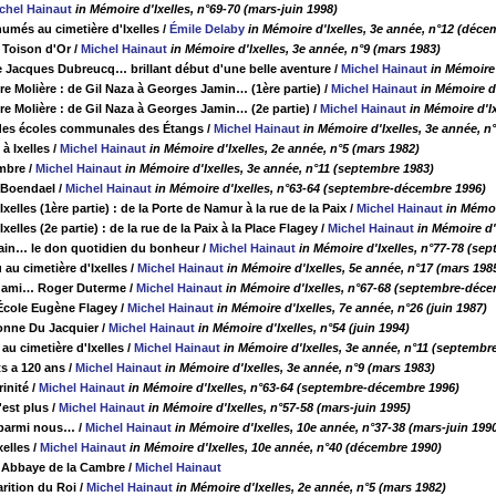
chel Hainaut
in Mémoire d'Ixelles, n°69-70 (mars-juin 1998)
humés au cimetière d'Ixelles
/
Émile Delaby
in Mémoire d'Ixelles, 3e année, n°12 (déce
 Toison d'Or
/
Michel Hainaut
in Mémoire d'Ixelles, 3e année, n°9 (mars 1983)
e Jacques Dubreucq… brillant début d'une belle aventure
/
Michel Hainaut
in Mémoire
tre Molière : de Gil Naza à Georges Jamin… (1ère partie)
/
Michel Hainaut
in Mémoire d
tre Molière : de Gil Naza à Georges Jamin… (2e partie)
/
Michel Hainaut
in Mémoire d'Ix
 des écoles communales des Étangs
/
Michel Hainaut
in Mémoire d'Ixelles, 3e année, n°
à Ixelles
/
Michel Hainaut
in Mémoire d'Ixelles, 2e année, n°5 (mars 1982)
ambre
/
Michel Hainaut
in Mémoire d'Ixelles, 3e année, n°11 (septembre 1983)
 Boendael
/
Michel Hainaut
in Mémoire d'Ixelles, n°63-64 (septembre-décembre 1996)
xelles (1ère partie) : de la Porte de Namur à la rue de la Paix
/
Michel Hainaut
in Mémoi
xelles (2e partie) : de la rue de la Paix à la Place Flagey
/
Michel Hainaut
in Mémoire d'
ain… le don quotidien du bonheur
/
Michel Hainaut
in Mémoire d'Ixelles, n°77-78 (se
au cimetière d'Ixelles
/
Michel Hainaut
in Mémoire d'Ixelles, 5e année, n°17 (mars 198
n ami… Roger Duterme
/
Michel Hainaut
in Mémoire d'Ixelles, n°67-68 (septembre-déc
'École Eugène Flagey
/
Michel Hainaut
in Mémoire d'Ixelles, 7e année, n°26 (juin 1987)
onne Du Jacquier
/
Michel Hainaut
in Mémoire d'Ixelles, n°54 (juin 1994)
au cimetière d'Ixelles
/
Michel Hainaut
in Mémoire d'Ixelles, 3e année, n°11 (septembr
ts a 120 ans
/
Michel Hainaut
in Mémoire d'Ixelles, 3e année, n°9 (mars 1983)
rinité
/
Michel Hainaut
in Mémoire d'Ixelles, n°63-64 (septembre-décembre 1996)
'est plus
/
Michel Hainaut
in Mémoire d'Ixelles, n°57-58 (mars-juin 1995)
 parmi nous…
/
Michel Hainaut
in Mémoire d'Ixelles, 10e année, n°37-38 (mars-juin 199
xelles
/
Michel Hainaut
in Mémoire d'Ixelles, 10e année, n°40 (décembre 1990)
l'Abbaye de la Cambre
/
Michel Hainaut
arition du Roi
/
Michel Hainaut
in Mémoire d'Ixelles, 2e année, n°5 (mars 1982)