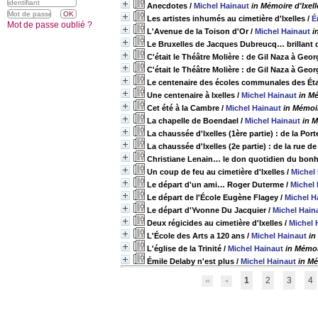
Anecdotes
/
Michel Hainaut
in Mémoire d'Ixell
Les artistes inhumés au cimetière d'Ixelles
/
É
Mot de passe oublié ?
L'Avenue de la Toison d'Or
/
Michel Hainaut
i
Le Bruxelles de Jacques Dubreucq… brillant 
C'était le Théâtre Molière : de Gil Naza à Geo
C'était le Théâtre Molière : de Gil Naza à Geo
Le centenaire des écoles communales des Ét
Une centenaire à Ixelles
/
Michel Hainaut
in Mé
Cet été à la Cambre
/
Michel Hainaut
in Mémoir
La chapelle de Boendael
/
Michel Hainaut
in M
La chaussée d'Ixelles (1ère partie) : de la Por
La chaussée d'Ixelles (2e partie) : de la rue de
Christiane Lenain… le don quotidien du bon
Un coup de feu au cimetière d'Ixelles
/
Michel
Le départ d'un ami… Roger Duterme
/
Michel 
Le départ de l'École Eugène Flagey
/
Michel H
Le départ d'Yvonne Du Jacquier
/
Michel Hain
Deux régicides au cimetière d'Ixelles
/
Michel 
L'École des Arts a 120 ans
/
Michel Hainaut
in
L'église de la Trinité
/
Michel Hainaut
in Mémoi
Émile Delaby n'est plus
/
Michel Hainaut
in Mé
1
2
3
4