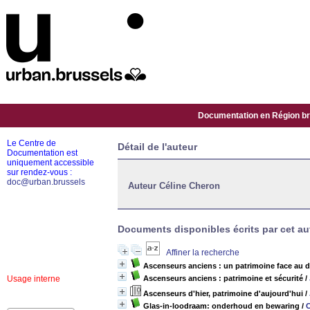
Documentation en Région bru
Le Centre de
Détail de l'auteur
Documentation est
uniquement accessible
sur rendez-vous :
doc@urban.brussels
Auteur Céline Cheron
Documents disponibles écrits par cet au
Affiner la recherche
Ascenseurs anciens : un patrimoine face au d
Usage interne
Ascenseurs anciens : patrimoine et sécurité
/
Ascenseurs d'hier, patrimoine d'aujourd'hui
/
Glas-in-loodraam: onderhoud en bewaring
/
C