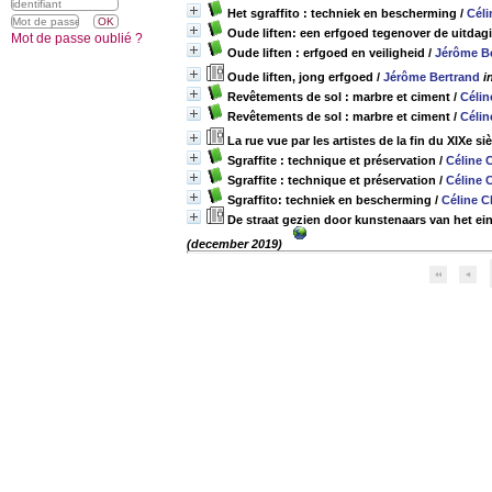
Het sgraffito : techniek en bescherming
/
Cél
Oude liften: een erfgoed tegenover de uitda
Mot de passe oublié ?
Oude liften : erfgoed en veiligheid
/
Jérôme B
Oude liften, jong erfgoed
/
Jérôme Bertrand
i
Revêtements de sol : marbre et ciment
/
Célin
Revêtements de sol : marbre et ciment
/
Célin
La rue vue par les artistes de la fin du XIXe siè
Sgraffite : technique et préservation
/
Céline 
Sgraffite : technique et préservation
/
Céline 
Sgraffito: techniek en bescherming
/
Céline 
De straat gezien door kunstenaars van het ei
(december 2019)