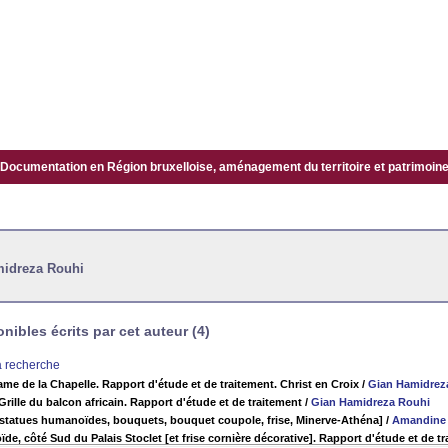
Documentation en Région bruxelloise, aménagement du territoire et patrimoine.
midreza Rouhi
ibles écrits par cet auteur (4)
la recherche
ame de la Chapelle. Rapport d'étude et de traitement. Christ en Croix
/
Gian Hamidrez
 Grille du balcon africain. Rapport d'étude et de traitement
/
Gian Hamidreza Rouhi
 [statues humanoïdes, bouquets, bouquet coupole, frise, Minerve-Athéna]
/
Amandine
e, côté Sud du Palais Stoclet [et frise cornière décorative]. Rapport d'étude et de t