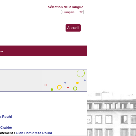
Sélection de la langue
Accueil
..
a Rouhi
 Crabbé
raitement
/
Gian Hamidreza Rouhi