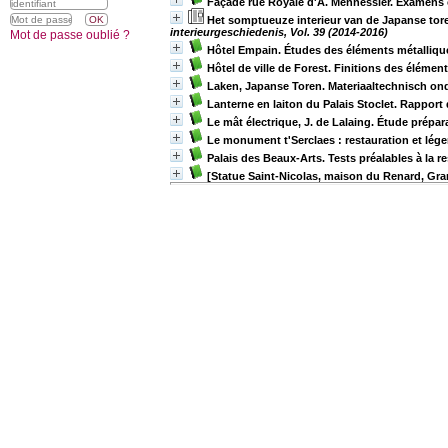
Façade rue Royale d'A. Mennessier. Examens
Het somptueuze interieur van de Japanse tor
interieurgeschiedenis, Vol. 39 (2014-2016)
Mot de passe oublié ?
Hôtel Empain. Études des éléments métalliqu
Hôtel de ville de Forest. Finitions des élémen
Laken, Japanse Toren. Materiaaltechnisch on
Lanterne en laiton du Palais Stoclet. Rapport 
Le mât électrique, J. de Lalaing. Étude prépara
Le monument t'Serclaes : restauration et lég
Palais des Beaux-Arts. Tests préalables à la r
[Statue Saint-Nicolas, maison du Renard, Gr