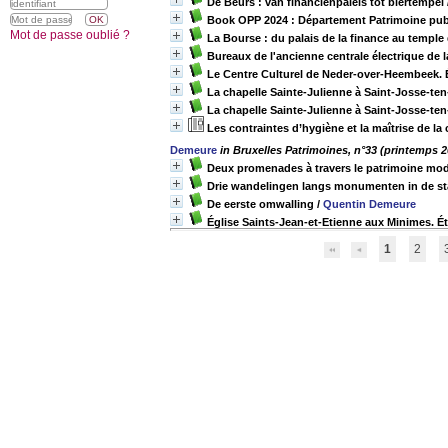
De Beurs : van financiënpaleis tot biertempel
Book OPP 2024 : Département Patrimoine pu
Mot de passe oublié ?
La Bourse : du palais de la finance au temple 
Bureaux de l'ancienne centrale électrique de l
Le Centre Culturel de Neder-over-Heembeek. 
La chapelle Sainte-Julienne à Saint-Josse-te
La chapelle Sainte-Julienne à Saint-Josse-ten
Les contraintes d’hygiène et la maîtrise de la 
Demeure
in Bruxelles Patrimoines, n°33 (printemps 2
Deux promenades à travers le patrimoine mod
Drie wandelingen langs monumenten in de st
De eerste omwalling
/
Quentin Demeure
Église Saints-Jean-et-Etienne aux Minimes. É
1
2