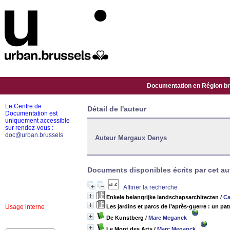
Documentation en Région bru
Le Centre de
Détail de l'auteur
Documentation est
uniquement accessible
sur rendez-vous :
doc@urban.brussels
Auteur Margaux Denys
Documents disponibles écrits par cet aut
Affiner la recherche
Enkele belangrijke landschapsarchitecten
/
Ca
Usage interne
Les jardins et parcs de l’après-guerre : un pat
De Kunstberg
/
Marc Meganck
Le Mont des Arts
/
Marc Meganck