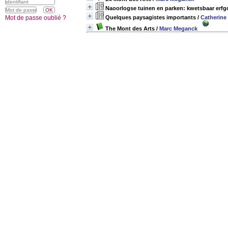
Naoorlogse tuinen en parken: kwetsbaar erfg
Mot de passe oublié ?
Quelques paysagistes importants
/
Catherine
The Mont des Arts
/
Marc Meganck