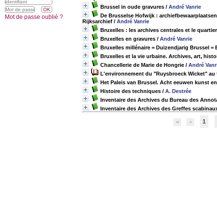
Brussel in oude gravures
/
André Vanrie
De Brusselse Hofwijk : archiefbewaarplaatsen 
Mot de passe oublié ?
Rijksarchief
/
André Vanrie
Bruxelles : les archives centrales et le quartie
Bruxelles en gravures
/
André Vanrie
Bruxelles millénaire = Duizendjarig Brussel = 
Bruxelles et la vie urbaine. Archives, art, his
Chancellerie de Marie de Hongrie
/
André Vanr
L'environnement du "Ruysbroeck Wicket" au to
Het Paleis van Brussel. Acht eeuwen kunst e
Histoire des techniques
/
A. Destrée
Inventaire des Archives du Bureau des Annota
Inventaire des Archives des Greffes scabinau
1