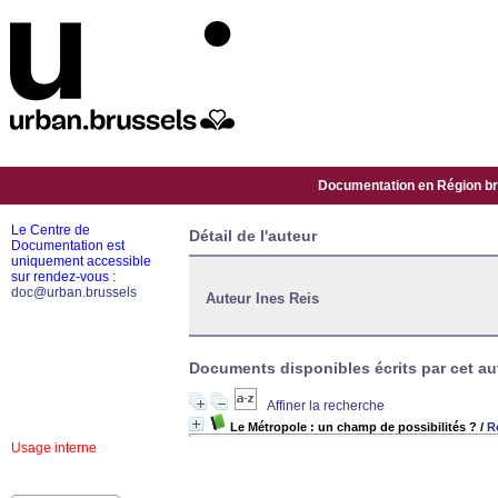
Documentation en Région bru
Le Centre de
Détail de l'auteur
Documentation est
uniquement accessible
sur rendez-vous :
doc@urban.brussels
Auteur Ines Reis
Documents disponibles écrits par cet aut
Affiner la recherche
Le Métropole : un champ de possibilités ?
/
R
Usage interne