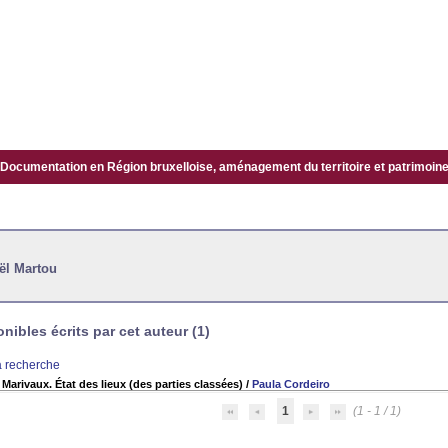
Documentation en Région bruxelloise, aménagement du territoire et patrimoine.
ël Martou
ibles écrits par cet auteur (1)
la recherche
Marivaux. État des lieux (des parties classées)
/
Paula Cordeiro
1
(1 - 1 / 1)